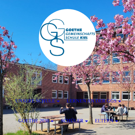
UNSERE SCHULE
LERNEN AN DER GGS
GOETHE 2030
SCHÜLER
ELTERN