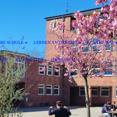
RE SCHULE
LERNEN AN DER GGS
GOETHE 2030
INE
NEWSLETTER
IMPRESSUM