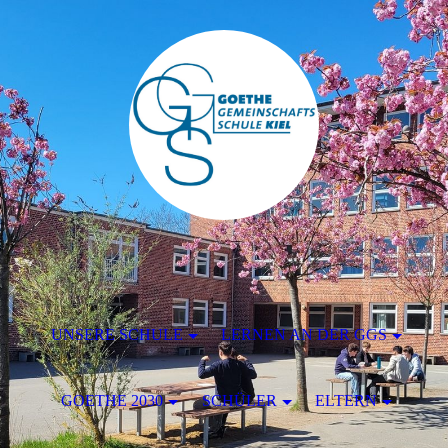
UNSERE SCHULE
LERNEN AN DER GGS
GOETHE 2030
SCHÜLER
ELTERN