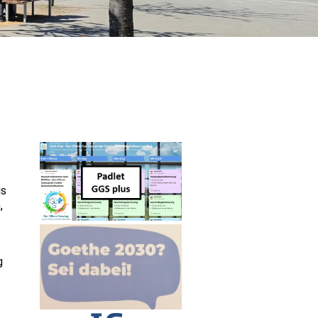
is
,
g