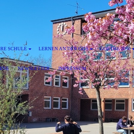
RE SCHULE
LERNEN AN DER GGS
GOETHE 2030
INE
NEWSLETTER
IMPRESSUM